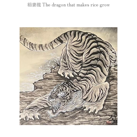
稲妻龍 The dragon that makes rice grow