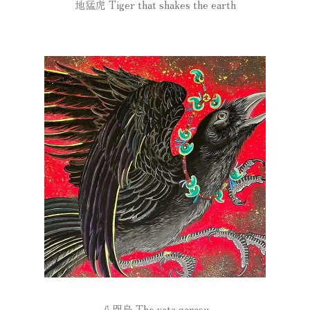
地猛虎 Tiger that shakes the earth
八咫烏 The yata garasu