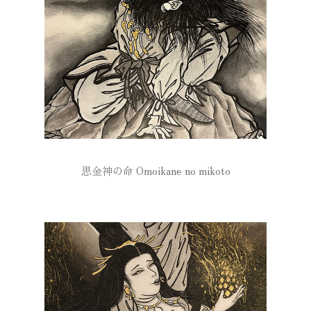
思金神の命 Omoikane no mikoto