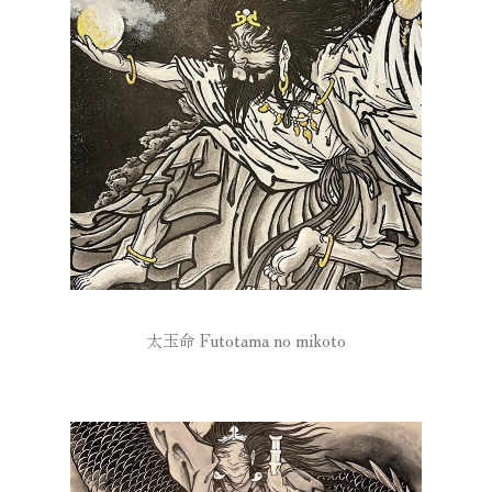
太玉命 Futotama no mikoto