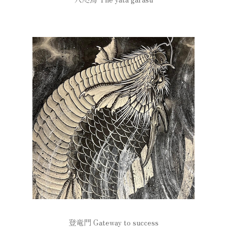
登竜門 Gateway to success