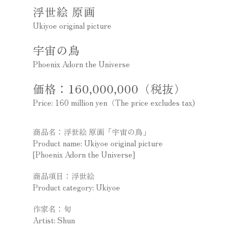
浮世絵 原画
Ukiyoe original picture
宇宙の鳥
Phoenix Adorn the Universe
価格：160,000,000（税抜）
Price: 160 million yen（The price excludes tax)
商品名：浮世絵 原画「宇宙の鳥」
Product name: Ukiyoe original picture
[Phoenix Adorn the Universe]
商品項目：浮世絵
Product category: Ukiyoe
作家名：旬
Artist: Shun