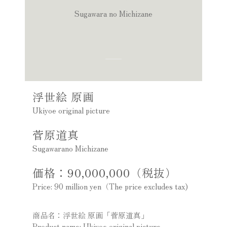
Sugawara no Michizane
浮世絵 原画
Ukiyoe original picture
菅原道真
Sugawarano Michizane
価格：90,000,000（税抜）
Price: 90 million yen（The price excludes tax)
商品名：浮世絵 原画「菅原道真」
Product name: Ukiyoe original picture