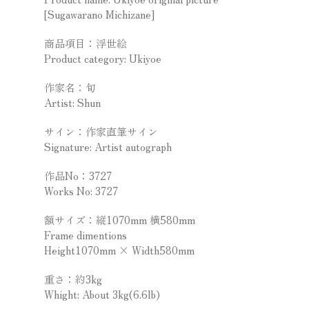
[Sugawarano Michizane]
商品項目：浮世絵
Product category: Ukiyoe
作家名：旬
Artist: Shun
サイン：作家直筆サイン
Signature: Artist autograph
作品No：3727
Works No: 3727
額サイズ：縦1070mm 横580mm
Frame dimentions
Height1070mm × Width580mm
重さ：約3kg
Whight: About 3kg(6.6lb)